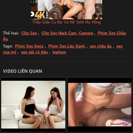
Thầy Giáo Cu Bự Và Nữ Sinh Hư Hỏng
Thể loại:
Clip Sex
,
Clip Sex Hack Cam, Camera
,
Phim Sex Châu
Âu
Tags:
Phim Sex Genz
,
Phim Sex Lầu Xanh
,
sex châu âu
,
sex
của mỹ
,
sex gái có bầu
,
topless
VIDEO LIÊN QUAN