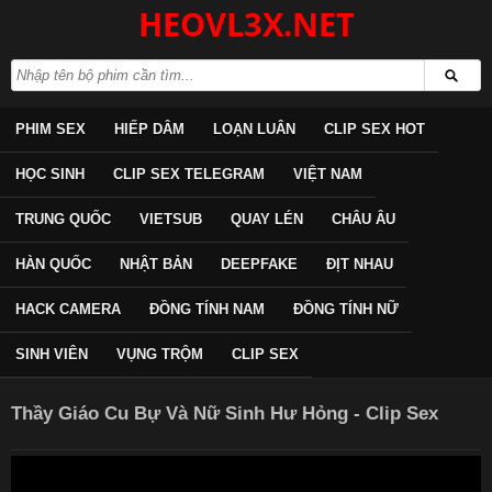
HEOVL3X.NET
PHIM SEX
HIẾP DÂM
LOẠN LUÂN
CLIP SEX HOT
HỌC SINH
CLIP SEX TELEGRAM
VIỆT NAM
TRUNG QUỐC
VIETSUB
QUAY LÉN
CHÂU ÂU
HÀN QUỐC
NHẬT BẢN
DEEPFAKE
ĐỊT NHAU
HACK CAMERA
ĐỒNG TÍNH NAM
ĐỒNG TÍNH NỮ
SINH VIÊN
VỤNG TRỘM
CLIP SEX
Thầy Giáo Cu Bự Và Nữ Sinh Hư Hỏng - Clip Sex