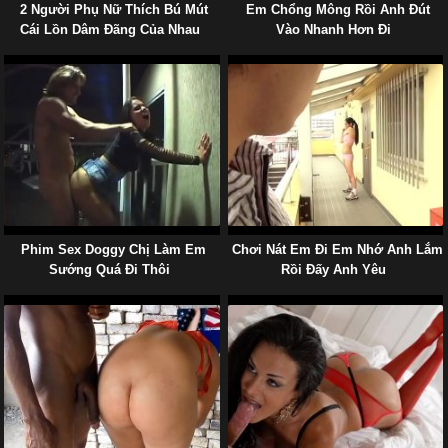
2 Người Phụ Nữ Thích Bú Mút
Em Chổng Mông Rồi Anh Đút
Cái Lồn Dâm Đãng Của Nhau
Vào Nhanh Hơn Đi
Phim Sex Doggy Chị Làm Em
Chơi Nát Em Đi Em Nhớ Anh Lắm
Sướng Quá Đi Thôi
Rồi Đấy Anh Yêu