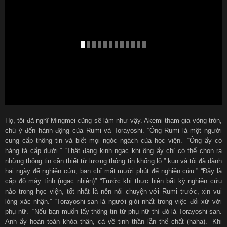
Họ, tôi đã nghĩ Mingmei cũng sẽ làm như vậy. Akemi tham gia vòng tròn,
chú ý đến hành động của Rumi và Torayoshi. “Ông Rumi là một người
cung cấp thông tin và biết mọi ngóc ngách của học viện.” “Ông ấy có
hàng tá cấp dưới.” “Thật đáng kinh ngạc khi ông ấy chỉ có thể chọn ra
những thông tin cần thiết từ lượng thông tin khổng lồ.” kun và tôi đã dành
hai ngày để nghiên cứu, bạn chỉ mất mười phút để nghiên cứu.” “Đây là
cấp độ máy tính (ngạc nhiên)” “Trước khi thực hiện bất kỳ nghiên cứu
nào trong học viện, tốt nhất là nên nói chuyện với Rumi trước, xin vui
lòng xác nhận.” “Torayoshi-san là người giỏi nhất trong việc đối xử với
phụ nữ.” “Nếu bạn muốn lấy thông tin từ phụ nữ thì đó là Torayoshi-san.
Anh ấy hoàn toàn khỏa thân, cả về tinh thần lẫn thể chất (haha).” Khi