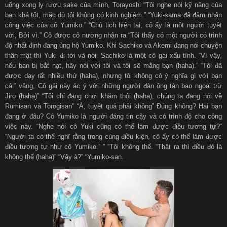
uống xong ly rượu sake của mình, Torayoshi “Tôi nghe nói kỹ năng của
bạn khá tốt, mặc dù tôi không có kinh nghiệm.” “Yuki-sama đã đảm nhận
công việc của cô Yumiko.” “Chủ tịch hiện tại, cô ấy là một người tuyệt
vời, Bởi vì.” Cô được cô nương nhận ra “Tôi thấy có một người có trình
độ nhất định đang ủng hộ Yumiko. Khi Sachiko và Akemi đang nói chuyện
thân mật thì Yuki đi tới và nói: Sachiko là một cô gái xấu tính. “Vì vậy,
nếu bạn bị bắt nạt, hãy nói với tôi và tôi sẽ mắng bạn (haha).” “Tôi đã
được dạy rất nhiều thứ (haha), nhưng tôi không có ý nghĩa gì với bạn
cả.” vâng, Cô gái này ác ý với những người đàn ông tàn bạo ngoại trừ
Jiro (haha)” “Tôi chỉ đang chơi khăm thôi (haha), chúng ta đang nói về
Rumisan và Torogisan” “À, tuyệt quá phải không” Đúng không? Hai bạn
đang ở đâu? Cô Yumiko là người đáng tin cậy và có trình độ cho công
việc này. “Nghe nói cô Yuki cũng có thể làm được điều tương tự?”
“Người ta có thể nghĩ rằng trong cùng điều kiện, cô ấy có thể làm được
điều tương tự như cô Yumiko.” ” “Tôi không thể. “Thật ra thì điều đó là
không thể (haha)” “Vậy à?” “Yumiko-san.